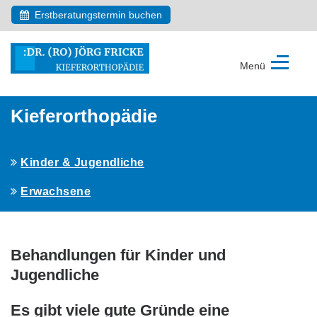
Erstberatungstermin buchen
Menü
Dr.
medic-
stom.
Kieferorthopädie
(RO)
Jörg
Fricke
Kinder & Jugendliche
Fachzahnarzt
für
Erwachsene
Kieferorthopädie
Behandlungen für Kinder und
Jugendliche
Es gibt viele gute Gründe eine